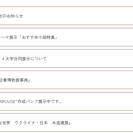
出のお知らせ
のテーマ展示「おすすめ小説特集」
イ４大学合同展示について
 企業博物館事典』
E AROUSE”作成パンフ展示中です。
な世界 ウクライナ・日本 木造建築』