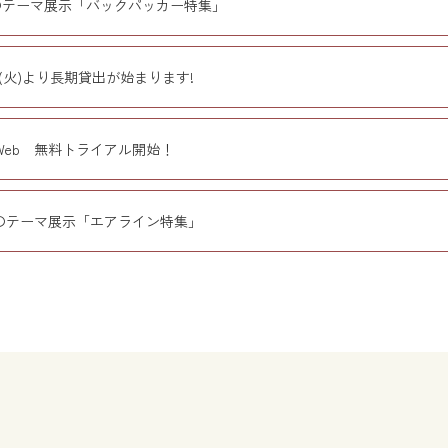
月のテーマ展示「バックパッカー特集」
日(火)より長期貸出が始まります!
Web 無料トライアル開始！
月のテーマ展示「エアライン特集」