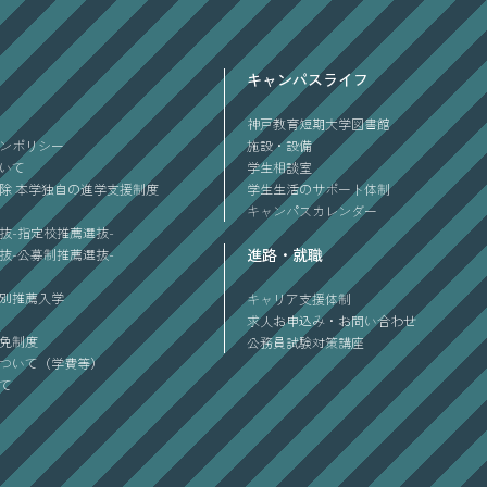
キャンパスライフ
神戸教育短期大学図書館
ンポリシー
施設・設備
ついて
学生相談室
除 本学独自の進学支援制度
学生生活のサポート体制
キャンパスカレンダー
抜-指定校推薦選抜-
進路・就職
抜-公募制推薦選抜-
別推薦入学
キャリア支援体制
求人お申込み・お問い合わせ
免制度
公務員試験対策講座
ついて（学費等）
て