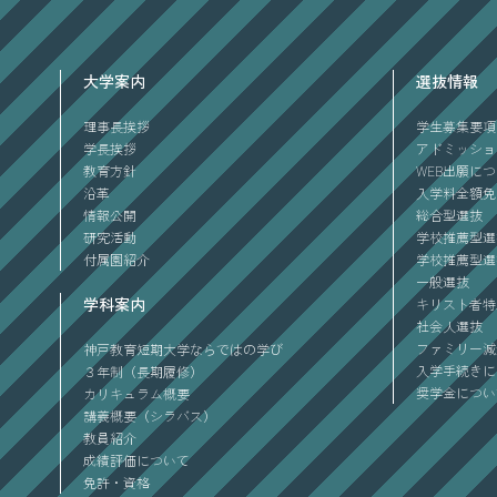
大学案内
選抜情報
理事長挨拶
学生募集要項
学長挨拶
アドミッショ
教育方針
WEB出願に
沿革
入学料全額免
情報公開
総合型選抜
研究活動
学校推薦型選
付属園紹介
学校推薦型選
一般選抜
学科案内
キリスト者特
社会人選抜
ファミリー減
神戸教育短期大学ならではの学び
入学手続きに
３年制（長期履修）
奨学金につい
カリキュラム概要
講義概要（シラバス）
教員紹介
成績評価について
免許・資格