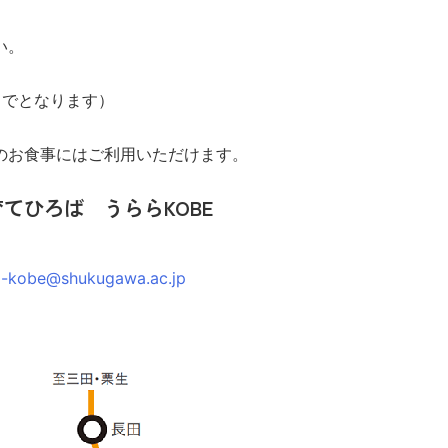
い。
までとなります）
のお食事にはご利用いただけます。
てひろば うららKOBE
a-kobe@shukugawa.ac.jp