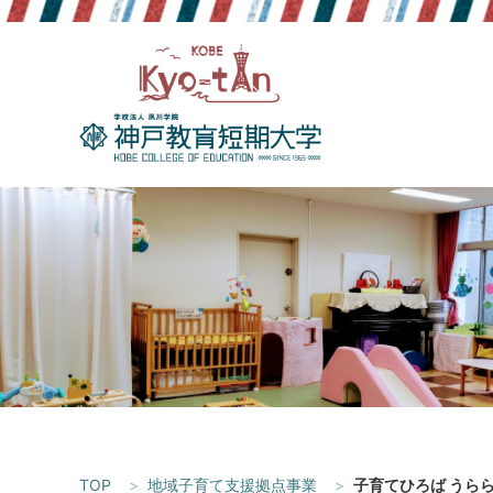
Skip
to
content
TOP
地域子育て支援拠点事業
子育てひろば うらら