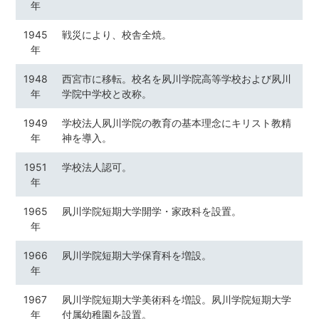
年
1945
戦災により、校舎全焼。
年
1948
西宮市に移転。校名を夙川学院高等学校および夙川
年
学院中学校と改称。
1949
学校法人夙川学院の教育の基本理念にキリスト教精
年
神を導入。
1951
学校法人認可。
年
1965
夙川学院短期大学開学・家政科を設置。
年
1966
夙川学院短期大学保育科を増設。
年
1967
夙川学院短期大学美術科を増設。夙川学院短期大学
年
付属幼稚園を設置。