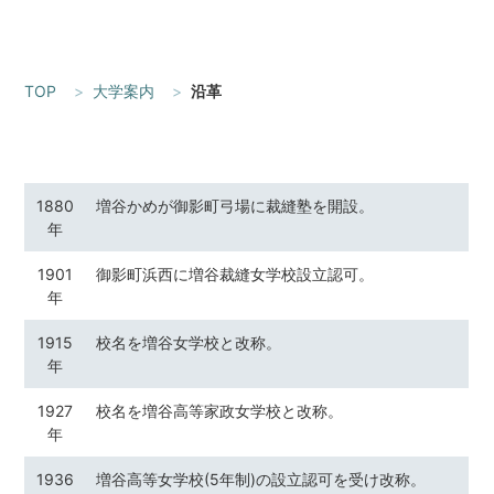
TOP
大学案内
沿革
1880
増谷かめが御影町弓場に裁縫塾を開設。
年
1901
御影町浜西に増谷裁縫女学校設立認可。
年
1915
校名を増谷女学校と改称。
年
1927
校名を増谷高等家政女学校と改称。
年
1936
増谷高等女学校(5年制)の設立認可を受け改称。