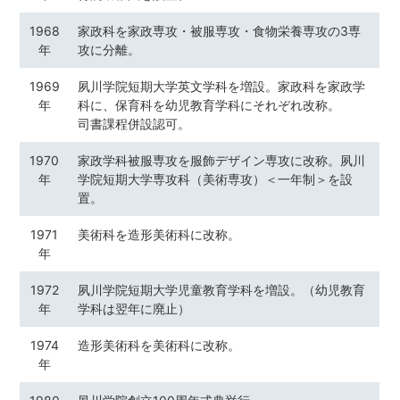
1968
家政科を家政専攻・被服専攻・食物栄養専攻の3専
年
攻に分離。
1969
夙川学院短期大学英文学科を増設。家政科を家政学
年
科に、保育科を幼児教育学科にそれぞれ改称。
司書課程併設認可。
1970
家政学科被服専攻を服飾デザイン専攻に改称。夙川
年
学院短期大学専攻科（美術専攻）＜一年制＞を設
置。
1971
美術科を造形美術科に改称。
年
1972
夙川学院短期大学児童教育学科を増設。（幼児教育
年
学科は翌年に廃止）
1974
造形美術科を美術科に改称。
年