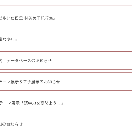
で歩いた巴里 林芙美子紀行集』
議な少年』
0年度 データベースのお知らせ
テーマ展示＆プチ展示のお知らせ
テーマ展示「語学力を高めよう！」
出のお知らせ