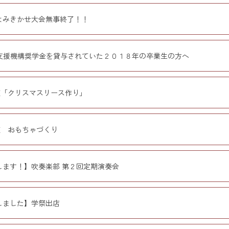
よみきかせ大会無事終了！！
支援機構奨学金を貸与されていた２０１８年の卒業生の方へ
座「クリスマスリース作り」
座 おもちゃづくり
します！】吹奏楽部 第２回定期演奏会
しました】学祭出店