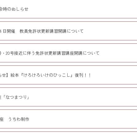
令時のおしらせ
４日開催 教員免許状更新講習開講について
9号・20号接近に伴う免許状更新講習講座開講について
らせ】絵本『けろけろいけのひっこし』復刊！！
座「なつまつり」
座 うちわ制作