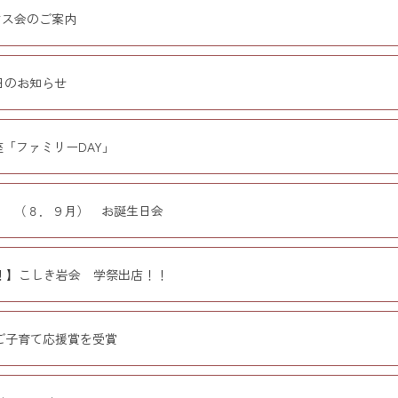
マス会のご案内
日のお知らせ
座「ファミリーDAY」
1月 （８．９月） お誕生日会
！】こしき岩会 学祭出店！！
ご子育て応援賞を受賞