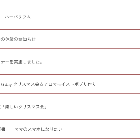
座 ハーバリウム
始の休業のお知らせ
ミナーを実施しました。
ＧＧday クリスマス会☆アロマモイストポプリ作り
講座「楽しいクリスマス会」
図書」 ママのスマホになりたい