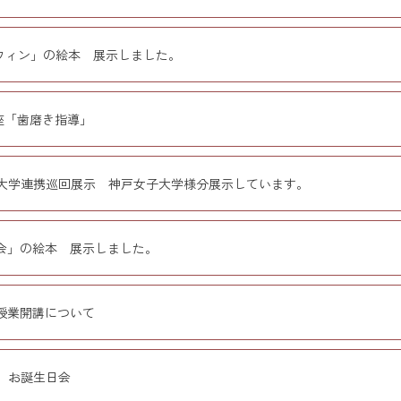
ウィン」の絵本 展示しました。
講座「歯磨き指導」
ｱｲ4大学連携巡回展示 神戸女子大学様分展示しています。
会」の絵本 展示しました。
授業開講について
月 お誕生日会