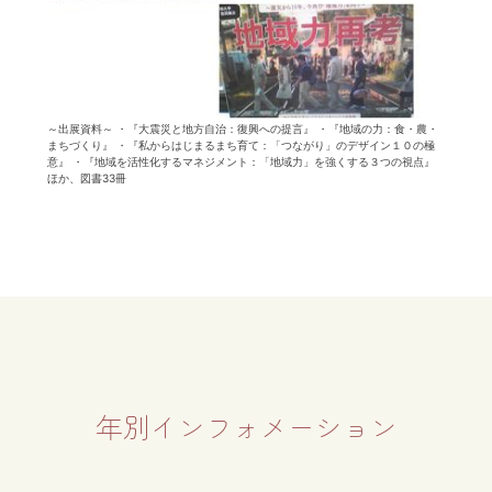
～出展資料～ ・『大震災と地方自治：復興への提言』 ・『地域の力：食・農・
まちづくり』 ・『私からはじまるまち育て：「つながり」のデザイン１０の極
意』 ・『地域を活性化するマネジメント：「地域力」を強くする３つの視点』
ほか、図書33冊
年別インフォメーション