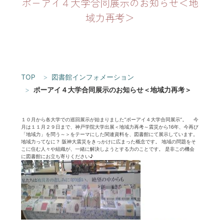
ポーアイ４大学合同展示のお知らせ＜地
域力再考＞
TOP
図書館インフォメーション
ポーアイ４大学合同展示のお知らせ＜地域力再考＞
１０月から各大学での巡回展示が始まりました“ポーアイ４大学合同展示”。 今
月は１１月２９日まで、神戸学院大学出展＜地域力再考～震災から16年、今再び
「地域力」を問う～＞をテーマにした関連資料を、図書館にて展示しています。
地域力ってなに？ 阪神大震災をきっかけに広まった概念です。 地域の問題をそ
こに住む人々や組織が、一緒に解決しようとする力のことです。 是非この機会
に図書館にお立ち寄りください♪