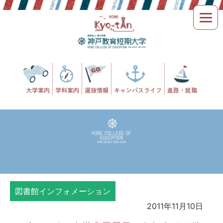
Skip
to
content
大学案内
学科案内
選抜情報
キャンパスライフ
進路・就職
図書館インフォメーション
2011年11月10日