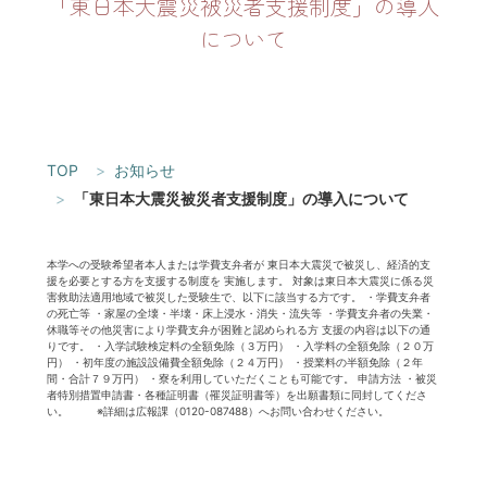
「東日本大震災被災者支援制度」の導入
について
TOP
お知らせ
「東日本大震災被災者支援制度」の導入について
本学への受験希望者本人または学費支弁者が 東日本大震災で被災し、経済的支
援を必要とする方を支援する制度を 実施します。 対象は東日本大震災に係る災
害救助法適用地域で被災した受験生で、以下に該当する方です。 ・学費支弁者
の死亡等 ・家屋の全壊・半壊・床上浸水・消失・流失等 ・学費支弁者の失業・
休職等その他災害により学費支弁が困難と認められる方 支援の内容は以下の通
りです。 ・入学試験検定料の全額免除（３万円） ・入学料の全額免除（２０万
円） ・初年度の施設設備費全額免除（２４万円） ・授業料の半額免除（２年
間・合計７９万円） ・寮を利用していただくことも可能です。 申請方法 ・被災
者特別措置申請書・各種証明書（罹災証明書等）を出願書類に同封してくださ
い。 ※詳細は広報課（0120-087488）へお問い合わせください。