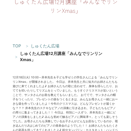
しゅくたん広場12月講座「みんなでリン
リンXmas」
TOP
しゅくたん広場
しゅくたん広場12月講座「みんなでリンリン
Xmas」
12月18日(火) 10:00～井本先生＆子ども学ゼミの学生さんによる「みんなでリン
リンXmas」が開催されました。 今日は、井本先生と共に短大のお姉さんたちも
遊びに来てくれましたよ♪ お姉さんたちの歌に合わせて、身体を揺らしたり、お
ててを叩いたりしてリズムをとっていました。もうすぐクリスマスが近いという
ことで、サンタさんのお歌を教えてもらいました。 おててで、サンタさんの帽
子をつくったり、プレゼントの袋をつくるときは、みんなお母さんと一緒におー
きな袋を作っていましたよ！今年のクリスマスは、どんなプレゼントが届くか
な？？？ 井本先生のステキなピアノの演奏に引き込まれ、子どもたちもピアノ
の周りに集まってきました！！ 今日は、特別に一人ずつ、井本先生と一緒にピ
アノの演奏をしました♪ みんな初めて触るピアノに興味津々。とっても楽しそう
でした。お母さんたちも演奏しているお子さんがどんなお顔をしているのか、覗
き込んだり♪はじめてのピアノの発表会のようでした！！ お姉さんたちもたくさ
んの楽器を持ってきてくれましたよ♪ 鈴やタンバリン・カスタネット・ハンドベ