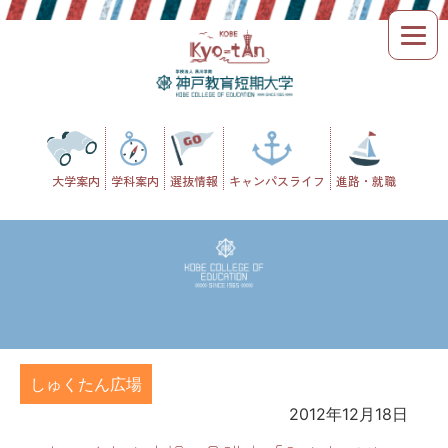
Skip
to
content
大学案内
学科案内
選抜情報
キャンパスライフ
進路・就職
しゅくたん広場
2012年12月18日