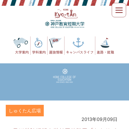
Skip
to
content
大学案内
学科案内
選抜情報
キャンパスライフ
進路・就職
しゅくたん広場
2013年09月09日