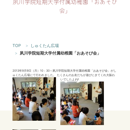
夙川学院短期大学付属幼稚園「おあそび
会」
TOP
しゅくたん広場
夙川学院短期大学付属幼稚園「おあそび会」
2013年9月9日（月）10：30～夙川学院短期大学付属幼稚園「おあそび会」がし
ゅくたん広場にて行われました。 たくさんのお友だちが遊びにきてくれ大賑わ
いでしたよ♪♪