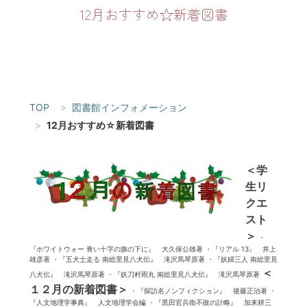
12月おすすめ☆新着図書
TOP
図書館インフォメーション
12月おすすめ☆新着図書
＜学
生リ
クエ
スト
＞
・
『ホワイトウォー 青い十字の旗の下に』 大久保公雄著 ・『リアル 13』 井上
雄彦著 ・『五犬士走る 南総里見八犬伝』 滝沢馬琴原著 ・『妖婦三人 南総里見
＜
八犬伝』 滝沢馬琴原著 ・『妖刀村雨丸 南総里見八犬伝』 滝沢馬琴原著
１２月の新着図書＞
・『探訪名ノンフィクション』 後藤正治著 ・
『人文地理学事典』 人文地理学会編 ・『黒田官兵衛不敗の計略』 加来耕三