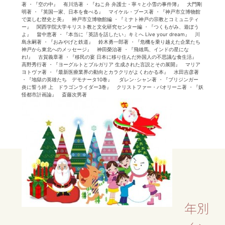
著 ・『空の中』 有川浩著 ・『ねこ弁 弁護士・寧々と小雪の事件簿』 大門剛
明著 ・『英国一家、日本を食べる』 マイケル・ブース著 ・『神戸市立博物館
で楽しむ歴史と美』 神戸市立博物館編 ・『ミナト神戸の宗教とコミュニティ
ー』 関西学院大学キリスト教と文化研究センター編 ・『つくもがみ、遊ぼう
よ』 畠中恵著 ・『本当に「英語を話したい」キミへ Live your dream』 川
島永嗣著 ・『おみやげと鉄道』 鈴木勇一郎著 ・『危機を乗り越えた企業たち
神戸から東北へのメッセージ』 神田榮治著 ・『飛雄馬、インドの星にな
れ!』 古賀義章著 ・『移民の宴 日本に移り住んだ外国人の不思議な食生活』
高野秀行著 ・『ヨーグルトとブルガリア 生成された言説とその展開』 マリア
ヨトヴァ著 ・『最新医療業界の動向とカラクリがよくわかる本』 水田吉彦著
・『地獄の英雄たち デモナータ10巻』 ダレン･シャン著 ・『ブリジンガー
炎に誓う絆 上 ドラゴンライダー3巻』 クリストファー・パオリーニ著 ・『妖
怪都市計画論』 斎藤次男著
年別