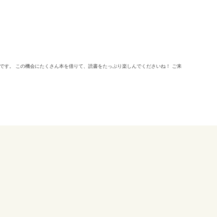
間です。 この機会にたくさん本を借りて、読書をたっぷり楽しんでくださいね！ ご来