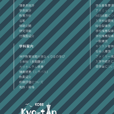
理事長挨拶
学生募集要項
学長挨拶
アドミッショ
教育方針
WEB出願に
沿革
入学料全額免
情報公開
総合型選抜
研究活動
学校推薦型選
付属園紹介
学校推薦型選
一般選抜
学科案内
キリスト者特
社会人選抜
ファミリー減
神戸教育短期大学ならではの学び
入学手続きに
３年制（長期履修）
奨学金につい
カリキュラム概要
講義概要（シラバス）
教員紹介
成績評価について
免許・資格