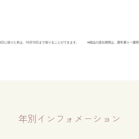
月26日に借りた本は、10月10日まで借りることができます。 ※雑誌の貸出期間は、通常通り一週
年別インフォメーション