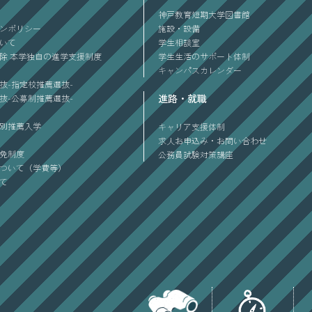
神戸教育短期大学図書館
ンポリシー
施設・設備
ついて
学生相談室
除 本学独自の進学支援制度
学生生活のサポート体制
キャンパスカレンダー
抜-指定校推薦選抜-
進路・就職
抜-公募制推薦選抜-
別推薦入学
キャリア支援体制
求人お申込み・お問い合わせ
免制度
公務員試験対策講座
ついて（学費等）
て