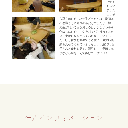
させて
もらい
ました
よ。そ
ら豆をはじめてみた子どもたちは、最初は
不思議そうに見つめるだけでしたが、樫田
先生が剥いて豆を見せると、少しずつ手を
伸ばしはじめ、さやをパキパキ折ってみた
り、中から豆をとってみたりしていまし
た。ひと粒ひと粒出てくる度に、可愛い笑
顔を見せてくれていましたよ。 お家でもお
子さんと食材を見て、調理して、季節を感
じながら旬を伝えてあげて下さいね！
年別インフォメーション