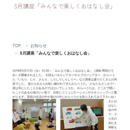
5月講座「みんなで楽しくおはなし会」
TOP
お知らせ
5月講座「みんなで楽しくおはなし会」
2016年5月17日（火）10:30～「みんなで楽しくおはなし会」（講師 樫田ひろ
み）が開催されました。 今回もパネルシアターやエプロンシアター、わらべう
た『いちり、にり、さんり、しりしりしりしり〜』など講座は盛りだくさんの内
容でした。 昔から伝えられ歌い継がれてきたわらべうた。 どなたもどこかで一
度は耳にしたことがあるのではないでしょうか。 わらべうたは、どこかで聞い
たことのある心地のいい歌で、自然にコミュニケーションやスキンシップへと繋
がります。普段の生活の中や遊びの中にわらべうたを取り入れてみて下さいね！
またお
はなし
会の中
で、そ
ら豆の
皮むき
体験も