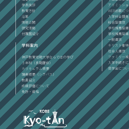
学長挨拶
アドミッショ
教育方針
WEB出願に
沿革
入学料全額免
情報公開
総合型選抜
研究活動
学校推薦型選
付属園紹介
学校推薦型選
一般選抜
学科案内
キリスト者特
社会人選抜
ファミリー減
神戸教育短期大学ならではの学び
入学手続きに
３年制（長期履修）
奨学金につい
カリキュラム概要
講義概要（シラバス）
教員紹介
成績評価について
免許・資格