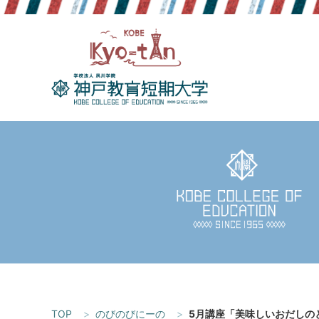
Skip
to
content
TOP
のびのびにーの
5月講座「美味しいおだしの