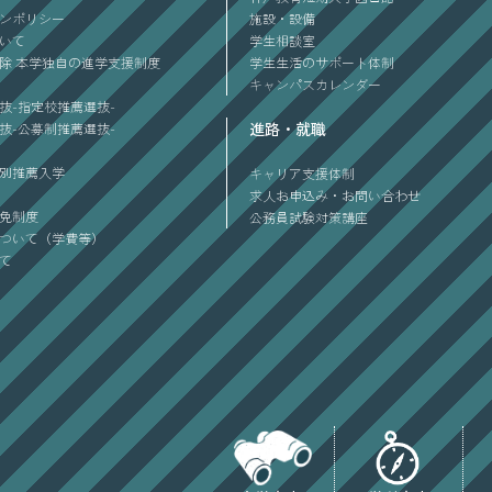
ンポリシー
施設・設備
ついて
学生相談室
除 本学独自の進学支援制度
学生生活のサポート体制
キャンパスカレンダー
抜-指定校推薦選抜-
進路・就職
抜-公募制推薦選抜-
別推薦入学
キャリア支援体制
求人お申込み・お問い合わせ
免制度
公務員試験対策講座
ついて（学費等）
て