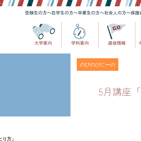
受験生の方へ
在学生の方へ
卒業生の方へ
社会人の方へ
保護
大学案内
学科案内
選抜情報
のびのびにーの
5月講座
とり方」