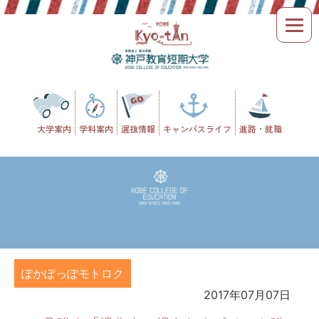
Skip
to
content
大学案内
学科案内
選抜情報
キャンパスライフ
進路・就職
ぽかぽっぽモトロク
2017年07月07日