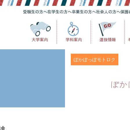
受験生の方へ
在学生の方へ
卒業生の方へ
社会人の方へ
保護
大学案内
学科案内
選抜情報
ぽかぽっぽモトロク
ぽか
生会