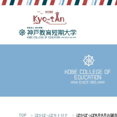
Skip
to
content
TOP
ぽかぽっぽモトロク
ぽかぽっぽ8月9月お誕