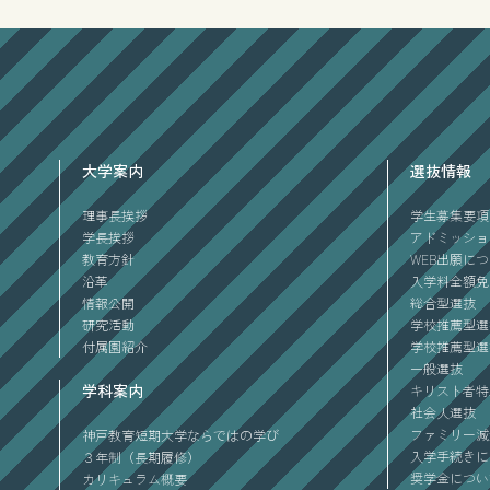
大学案内
選抜情報
理事長挨拶
学生募集要項
学長挨拶
アドミッショ
教育方針
WEB出願に
沿革
入学料全額免
情報公開
総合型選抜
研究活動
学校推薦型選
付属園紹介
学校推薦型選
一般選抜
学科案内
キリスト者特
社会人選抜
ファミリー減
神戸教育短期大学ならではの学び
入学手続きに
３年制（長期履修）
奨学金につい
カリキュラム概要