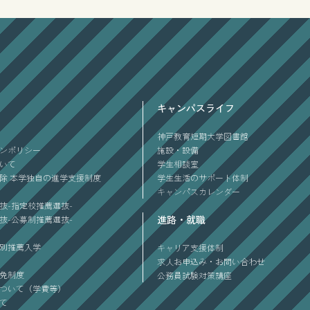
キャンパスライフ
神戸教育短期大学図書館
ンポリシー
施設・設備
ついて
学生相談室
除 本学独自の進学支援制度
学生生活のサポート体制
キャンパスカレンダー
抜-指定校推薦選抜-
進路・就職
抜-公募制推薦選抜-
別推薦入学
キャリア支援体制
求人お申込み・お問い合わせ
免制度
公務員試験対策講座
ついて（学費等）
て