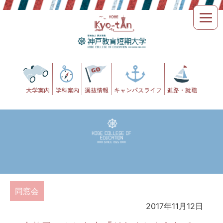
Skip
to
content
大学案内
学科案内
選抜情報
キャンパスライフ
進路・就職
同窓会
2017年11月12日