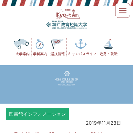
Skip
to
content
大学案内
学科案内
選抜情報
キャンパスライフ
進路・就職
図書館インフォメーション
2019年11月28日