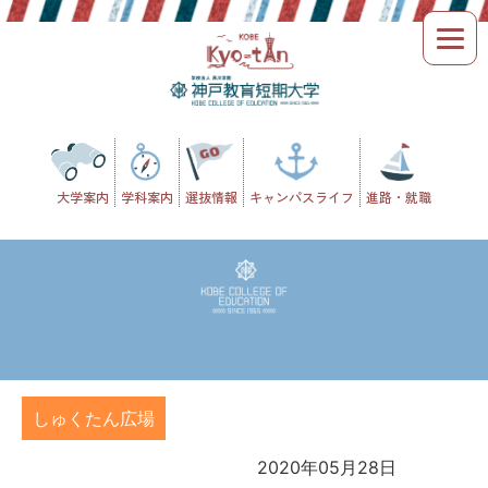
Skip
to
content
大学案内
学科案内
選抜情報
キャンパスライフ
進路・就職
しゅくたん広場
2020年05月28日