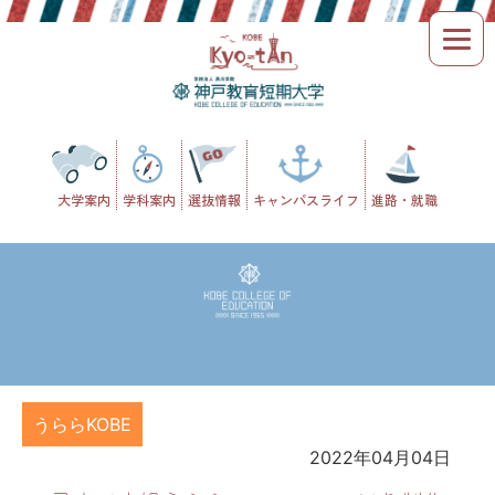
Skip
to
content
大学案内
学科案内
選抜情報
キャンパスライフ
進路・就職
うららKOBE
2022年04月04日