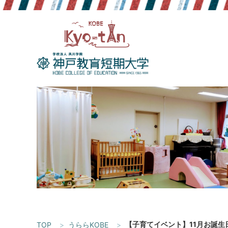
Skip
to
content
【子育てイベント】11月お誕生
TOP
うららKOBE