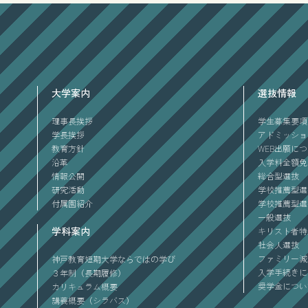
大学案内
選抜情報
理事長挨拶
学生募集要項
学長挨拶
アドミッショ
教育方針
WEB出願に
沿革
入学料全額免
情報公開
総合型選抜
研究活動
学校推薦型選
付属園紹介
学校推薦型選
一般選抜
学科案内
キリスト者特
社会人選抜
ファミリー減
神戸教育短期大学ならではの学び
入学手続きに
３年制（長期履修）
奨学金につい
カリキュラム概要
講義概要（シラバス）