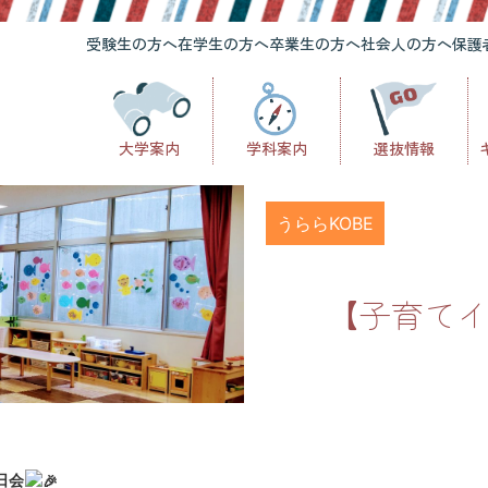
受験生の方へ
在学生の方へ
卒業生の方へ
社会人の方へ
保護
大学案内
学科案内
選抜情報
うららKOBE
【子育てイ
日会