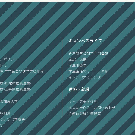
キャンパスライフ
神戸教育短期大学図書館
ンポリシー
施設・設備
ついて
学生相談室
除 本学独自の進学支援制度
学生生活のサポート体制
キャンパスカレンダー
抜-指定校推薦選抜-
進路・就職
抜-公募制推薦選抜-
別推薦入学
キャリア支援体制
求人お申込み・お問い合わせ
免制度
公務員試験対策講座
ついて（学費等）
て