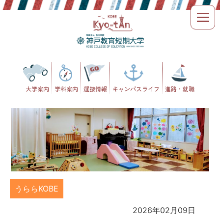
Skip
to
content
大学案内
学科案内
選抜情報
キャンパスライフ
進路・就職
うららKOBE
2026年02月09日