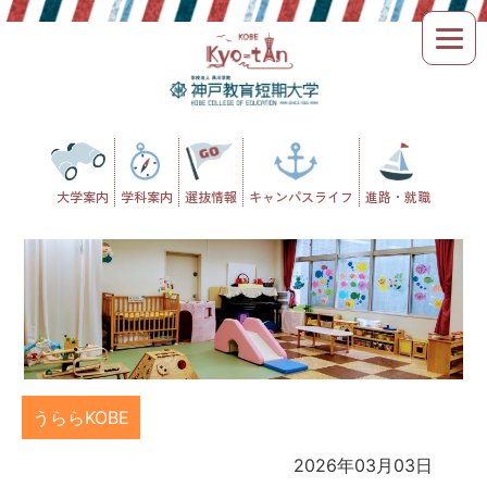
Skip
to
content
大学案内
学科案内
選抜情報
キャンパスライフ
進路・就職
うららKOBE
2026年03月03日