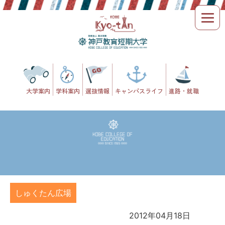
Skip
to
content
大学案内
学科案内
選抜情報
キャンパスライフ
進路・就職
しゅくたん広場
2012年04月18日