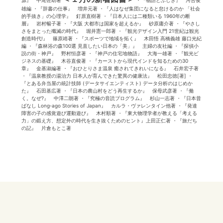
源』 中尾佐助著
・『物語とふしぎ』 河合俊
雄編 ・『辞書の仕事』 増井元著 ・『人はなぜ集団になると怠けるのか 「社会
的手抜き」の心理学』 釘原直樹著 ・『日本人には二種類いる 1960年の断
層』 岩村暢子著 ・『大阪 大都市は国家を超えるか』 砂原庸介著 ・『やさし
さをまとった殲滅の時代』 堀井憲一郎著 ・『観光デザイン入門 21世紀は観光
創造時代!』 篠原靖著 ・『スポーツで地域を拓く』 木田悟 高橋義雄 藤口光紀
編 ・『森林浴の森100選 見直したい日本の「美」』 主婦の友社編 ・『探偵小
説の街・神戸』 野村恒彦著 ・『神戸の住宅地物語』 大海一雄著 ・『観光ビ
ジネスの基礎』 木谷直俊著 ・『カーストから現代インドを知るための30
章』 金基淑編著 ・『おひとりさま温泉 癒されてきれいになる』 石井宏子著
・『温泉教授の湯治力 日本人が育んできた驚異の健康法』 松田忠徳[著] ・
『とある弁当屋の統計技師 (データサイエンティスト) データ分析のはじめか
た』 石田基広著 ・『日本の農山村をどう再生するか』 保母武彦著 ・『働
く。なぜ?』 中澤二朗著 ・『究極の音読プログラム』 杉山一志著 ・『日本昔
ばなし Long‐ago Stories of Japan』 カルラ・ヴァレンタイン他著 ・『発達
障害の子の感覚遊び運動遊び』 木村順著 ・『東大物理学者が教える「考える
力」の鍛え方、想定外の時代を生き抜くためのヒント』上田正仁著 ・『旅だち
の記』 片倉もとこ著