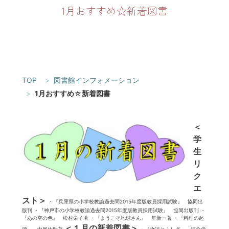
1月おすすめ☆新着図書
TOP
図書館インフォメーション
1月おすすめ☆新着図書
＜
学
生
リ
ク
エ
スト＞
・『兵庫県の小学校教諭過去問2015年度版教員採用試験』 協同出
版刊 ・『神戸市の小学校教諭過去問2015年度版教員採用試験』 協同出版刊 ・
『あの空の色』 松村栄子著 ・『ようこそ地球さん』 星新一著 ・『料理の起
＜１月の新着図書＞