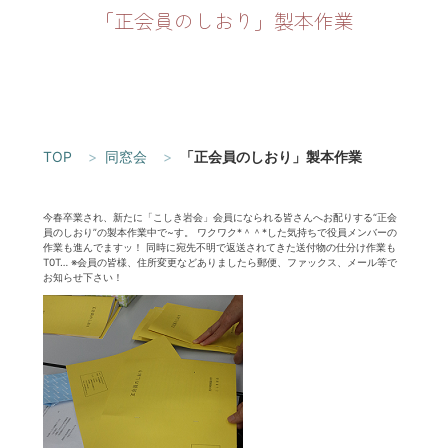
「正会員のしおり」製本作業
TOP
同窓会
「正会員のしおり」製本作業
今春卒業され、新たに「こしき岩会」会員になられる皆さんへお配りする“正会
員のしおり”の製本作業中で~す。 ワクワク*＾＾*した気持ちで役員メンバーの
作業も進んでますッ！ 同時に宛先不明で返送されてきた送付物の仕分け作業も
T0T… ※会員の皆様、住所変更などありましたら郵便、ファックス、メール等で
お知らせ下さい！