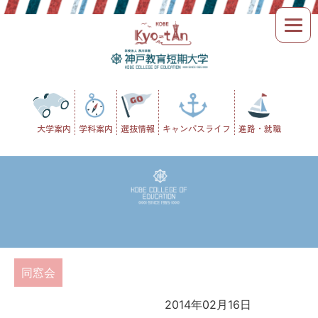
Skip
to
content
大学案内
学科案内
選抜情報
キャンパスライフ
進路・就職
同窓会
2014年02月16日