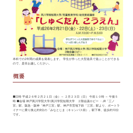
本科での2年間の成果を発表します。 学生が作った大型遊具で遊ぶことができる
ので、是非お越しください。
概要
■日時 平成２６年２月２１日（金）～ ２月２３日（日） 午前１０時 ～ 午後５
時 ■会場 神戸夙川学院大学/夙川学院短期大学 ２階会議ロビー ・JR「三ノ
宮」駅、阪急・阪神「神戸三宮」駅、神戸市営地下鉄「三宮」駅より、ポートラ
イナーに乗り換え約9分の「みなとじま（キャンパス前）」駅下車、徒歩約10分
です。