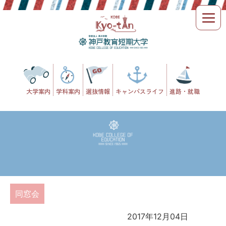
Skip
to
content
大学案内
学科案内
選抜情報
キャンパスライフ
進路・就職
同窓会
2017年12月04日