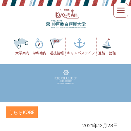
Skip
to
content
大学案内
学科案内
選抜情報
キャンパスライフ
進路・就職
うららKOBE
2021年12月28日