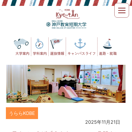
Skip
to
content
大学案内
学科案内
選抜情報
キャンパスライフ
進路・就職
うららKOBE
2025年11月21日