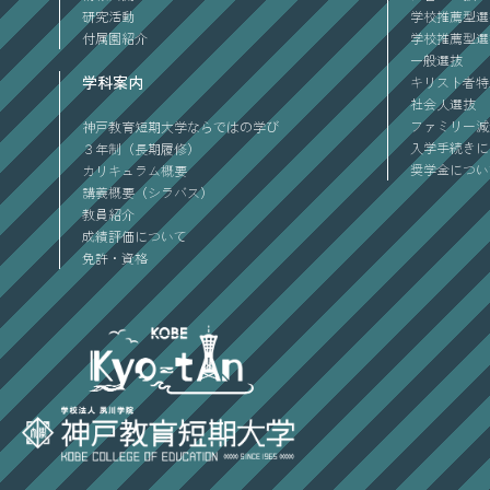
研究活動
学校推薦型選
付属園紹介
学校推薦型選
一般選抜
学科案内
キリスト者特
社会人選抜
ファミリー減
神戸教育短期大学ならではの学び
入学手続きに
３年制（長期履修）
奨学金につい
カリキュラム概要
講義概要（シラバス）
教員紹介
成績評価について
免許・資格