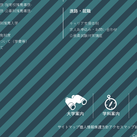
抜-指定校推薦選抜-
進路・就職
抜-公募制推薦選抜-
別推薦入学
キャリア支援体制
求人お申込み・お問い合わせ
免制度
公務員試験対策講座
ついて（学費等）
て
大学案内
学科案内
サイトマップ
個人情報保護方針
アクセスマップ
Co