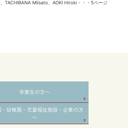
o、TACHIBANA MIisato、AOKI Hiroki・・・5ページ
卒業生の方へ
園・幼稚園・児童福祉施設・企業の方
へ