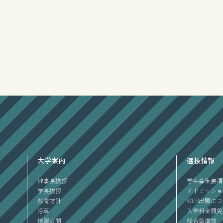
大学案内
選抜情報
理事長挨拶
学生募集要項
学長挨拶
アドミッショ
教育方針
WEB出願に
沿革
入学料全額免
情報公開
総合型選抜