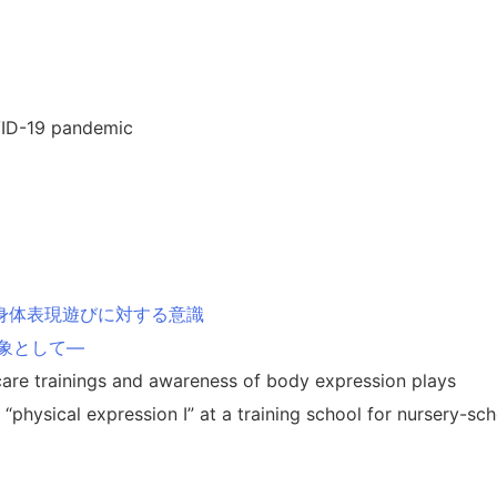
VID-19 pandemic
身体表現遊びに対する意識
象として―
are trainings and awareness of body expression plays
physical expression Ⅰ” at a training school for nursery-sch