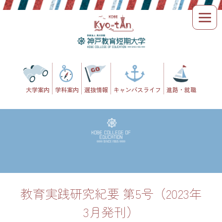
Skip
to
content
大学案内
学科案内
選抜情報
キャンパスライフ
進路・就職
教育実践研究紀要 第5号（2023年
3月発刊）