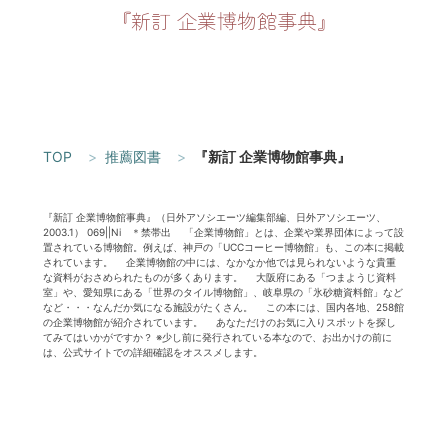
『新訂 企業博物館事典』
TOP
推薦図書
『新訂 企業博物館事典』
『新訂 企業博物館事典』（日外アソシエーツ編集部編、日外アソシエーツ、
2003.1） 069||Ni ＊禁帯出 「企業博物館」とは、企業や業界団体によって設
置されている博物館。例えば、神戸の「UCCコーヒー博物館」も、この本に掲載
されています。 企業博物館の中には、なかなか他では見られないような貴重
な資料がおさめられたものが多くあります。 大阪府にある「つまようじ資料
室」や、愛知県にある「世界のタイル博物館」、岐阜県の「氷砂糖資料館」など
など・・・なんだか気になる施設がたくさん。 この本には、国内各地、258館
の企業博物館が紹介されています。 あなただけのお気に入りスポットを探し
てみてはいかがですか？ ※少し前に発行されている本なので、お出かけの前に
は、公式サイトでの詳細確認をオススメします。