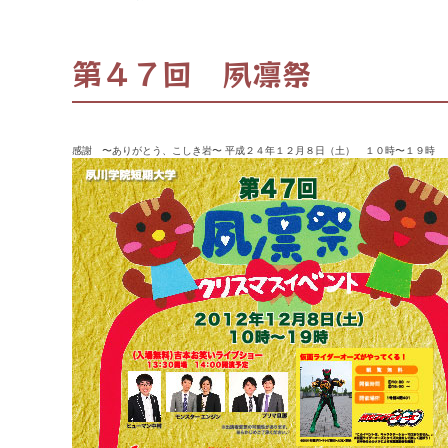
第４７回 夙凛祭
感謝 〜ありがとう、こしき岩〜 平成２４年１２月８日（土） １０時〜１９時