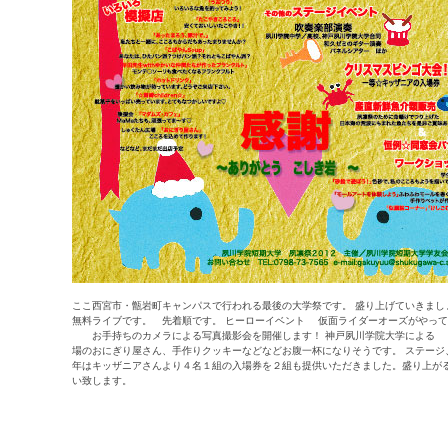
ここ西宮市・甑岩町キャンパスで行われる最後の大学祭です。 盛り上げていきま
無料ライブです。 先着順です。 ヒーローイベント 仮面ライダーオーズがや
お手持ちのカメラによる写真撮影会を開催します！ 神戸夙川学院大学による 
場のおにぎり屋さん、手作りクッキーなどなどお腹一杯になりそうです。 ステージ
年はキッザニアさんより４名１組の入場券を２組も提供いただきました。盛り上がる
い致します。