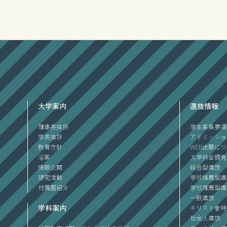
大学案内
選抜情報
理事長挨拶
学生募集要項
学長挨拶
アドミッショ
教育方針
WEB出願に
沿革
入学料全額免
情報公開
総合型選抜
研究活動
学校推薦型選
付属園紹介
学校推薦型選
一般選抜
学科案内
キリスト者特
社会人選抜