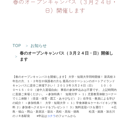
春のオープンキャンパス（３月２４日・
日）開催します
TOP
お知らせ
春のオープンキャンパス（３月２４日・日）開催し
ます
【春のオープンキャンパスを開催します】 大学・短期大学同時開催！ 新高校３
年生の方、１・２年生や保護者の方も 最高のロケーションのポートアイランド
キャンパスに是非ご来場下さい！ ２０１３年３月２４日（日） １０：０
０〜１５：００ （途中入退場自由） 事前の参加申込みは不要です。 上記時間内
に直接ご来場ください。 ＜参加特典！ 短期大学 ＞ １）児童教育体験コーナー
でミニ体験！（音楽・保育・図工・あそびなど） ２）在学生・教員による学び
の紹介！ ＜参加特典！ 大学・短期大学 ＞ １）学食体験＆ケーキバイキング無
料 ２）参加者へクオカードをプレゼント！ ３）無料送迎バスを運行！ →広
島・福山・岡山・新居浜・坂出・高松・高知・徳島 松茂・姫路・加古川
のＪＲ各駅発 ※申込は
コチラ
のフォームから