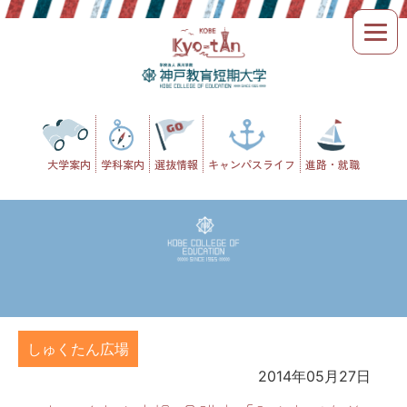
Skip
to
content
大学案内
学科案内
選抜情報
キャンパスライフ
進路・就職
しゅくたん広場
2014年05月27日