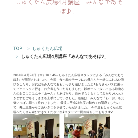
しゅくたん広場4月講座「みんなであそ
ぼ♪」
TOP
しゅくたん広場
しゅくたん広場4月講座「みんなであそぼ♪」
2014年４月24日（木）10：45～しゅくたん広場スタッフによる「みんなであそ
ぼ♪」が開催されました。 今回、食べ物をテーマにお母さんと一緒にふれあい遊
びをしたり、お友だちみんなでおもいっきり遊びましたよ♪お母さんバスに乗っ
てピクニックに行き、お弁当を作ったりしました。段ボールに描いてある動物さ
んのお口にごはんを「あーん」とあげたり、自分でもぐもぐしてみたり♪いただ
きますとごちそうさまを上手にしていました。最後は、みんなで「わーお」を元
気いっぱい踊って終わりました。 最後に平成26年度の初めての講座でしたの
で、井上主任からごあいさつをさせていただきました。 今年度もしゅくたん広
場へたくさん遊びにきてくださいね♪スタッフ一同お待ちしております♪