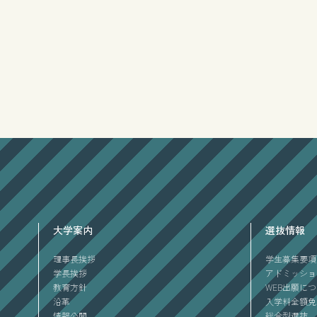
大学案内
選抜情報
理事長挨拶
学生募集要項
学長挨拶
アドミッショ
教育方針
WEB出願に
沿革
入学料全額免
情報公開
総合型選抜