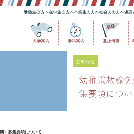
受験生の方へ
在学生の方へ
卒業生の方へ
社会人の方へ
保護
大学案内
学科案内
選抜情報
お知らせ
幼稚園教諭免
集要項につい
期）募集要項について