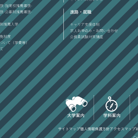
抜-指定校推薦選抜-
進路・就職
抜-公募制推薦選抜-
別推薦入学
キャリア支援体制
求人お申込み・お問い合わせ
免制度
公務員試験対策講座
ついて（学費等）
て
大学案内
学科案内
サイトマップ
個人情報保護方針
アクセスマップ
Co