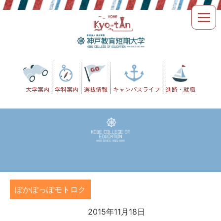
Skip
to
content
大学案内
学科案内
選抜情報
キャンパスライフ
進路・就職
ぽかぽっぽモトロク
2015年11月18日