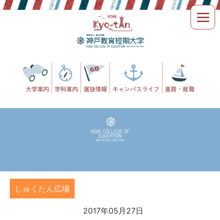
Skip
to
content
大学案内
学科案内
選抜情報
キャンパスライフ
進路・就職
しゅくたん広場
2017年05月27日