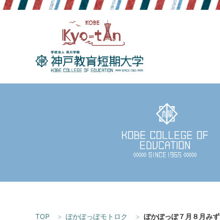
Skip
to
content
TOP
ぽかぽっぽモトロク
ぽかぽっぽ７月８月みず