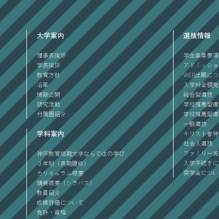
大学案内
選抜情報
理事長挨拶
学生募集要項
学長挨拶
アドミッショ
教育方針
WEB出願に
沿革
入学料全額免
情報公開
総合型選抜
研究活動
学校推薦型選
付属園紹介
学校推薦型選
一般選抜
学科案内
キリスト者特
社会人選抜
ファミリー減
神戸教育短期大学ならではの学び
入学手続きに
３年制（長期履修）
奨学金につい
カリキュラム概要
講義概要（シラバス）
教員紹介
成績評価について
免許・資格