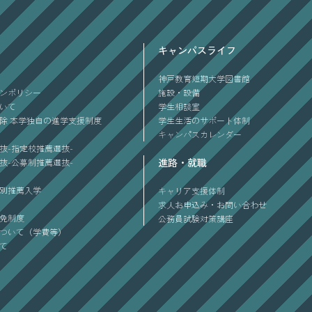
キャンパスライフ
神戸教育短期大学図書館
ンポリシー
施設・設備
ついて
学生相談室
除 本学独自の進学支援制度
学生生活のサポート体制
キャンパスカレンダー
抜-指定校推薦選抜-
進路・就職
抜-公募制推薦選抜-
別推薦入学
キャリア支援体制
求人お申込み・お問い合わせ
免制度
公務員試験対策講座
ついて（学費等）
て