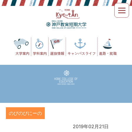
Skip
to
content
大学案内
学科案内
選抜情報
キャンパスライフ
進路・就職
のびのびにーの
2019年02月21日