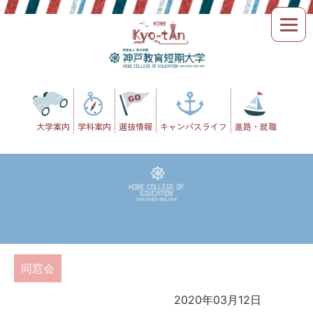
Skip
to
content
大学案内
学科案内
選抜情報
キャンパスライフ
進路・就職
同窓会
2020年03月12日