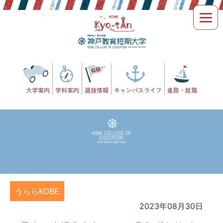
Skip
to
content
大学案内
学科案内
選抜情報
キャンパスライフ
進路・就職
うららKOBE
2023年08月30日