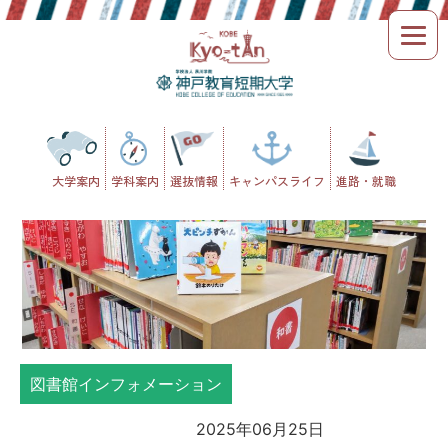
Skip
to
content
大学案内
学科案内
選抜情報
キャンパスライフ
進路・就職
図書館インフォメーション
2025年06月25日