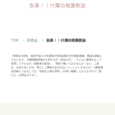
急募！！付属幼稚園教諭
TOP
同窓会
急募！！付属幼稚園教諭
同窓生の皆様、現在平成２６年度夙川学院短期大学付属幼稚園 教諭を募集し
ております。 幼稚園教員免許を有する方（見込み可）、子どもに愛情をもって
保育して下さる方（経験者大歓迎）、 母校で働いてみませんか！また、ご息
女、お知り合いの方、周りにご興味のある方はいらっしゃいませんか！ ※募集要
項詳細につきましては「学校法人夙川学院」のHPに掲載しておりますのでご覧
の上、お問合せ下さい。