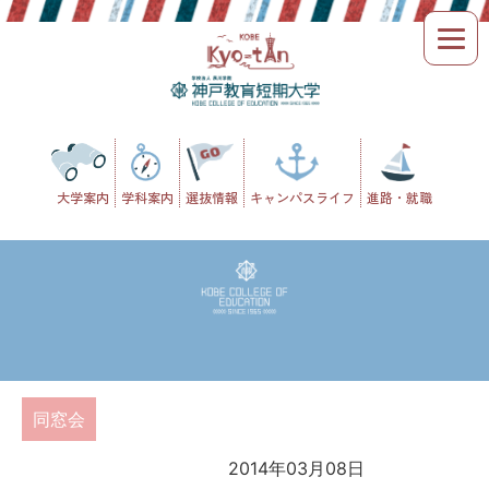
Skip
to
content
大学案内
学科案内
選抜情報
キャンパスライフ
進路・就職
同窓会
2014年03月08日