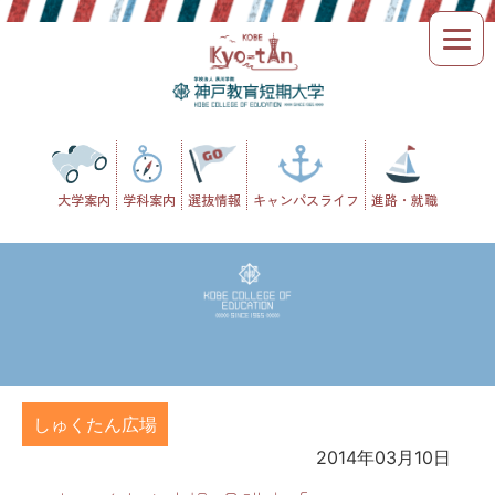
Skip
to
content
大学案内
学科案内
選抜情報
キャンパスライフ
進路・就職
しゅくたん広場
2014年03月10日