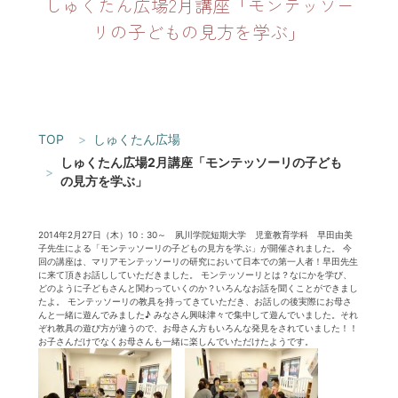
しゅくたん広場2月講座「モンテッソー
リの子どもの見方を学ぶ」
TOP
しゅくたん広場
しゅくたん広場2月講座「モンテッソーリの子ども
の見方を学ぶ」
2014年2月27日（木）10：30～ 夙川学院短期大学 児童教育学科 早田由美
子先生による「モンテッソーリの子どもの見方を学ぶ」が開催されました。 今
回の講座は、マリアモンテッソーリの研究において日本での第一人者！早田先生
に来て頂きお話ししていただきました。 モンテッソーリとは？なにかを学び、
どのように子どもさんと関わっていくのか？いろんなお話を聞くことができまし
たよ。 モンテッソーリの教具を持ってきていただき、お話しの後実際にお母さ
んと一緒に遊んでみました♪ みなさん興味津々で集中して遊んでいました。それ
ぞれ教具の遊び方が違うので、お母さん方もいろんな発見をされていました！！
お子さんだけでなくお母さんも一緒に楽しんでいただけたようです。