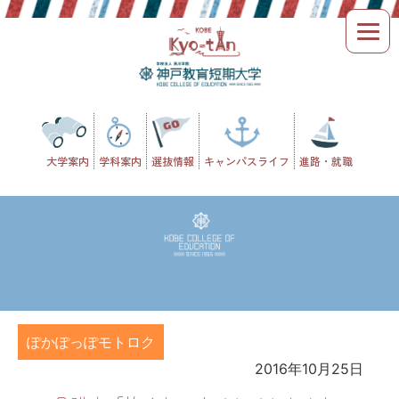
Skip
to
content
大学案内
学科案内
選抜情報
キャンパスライフ
進路・就職
ぽかぽっぽモトロク
2016年10月25日