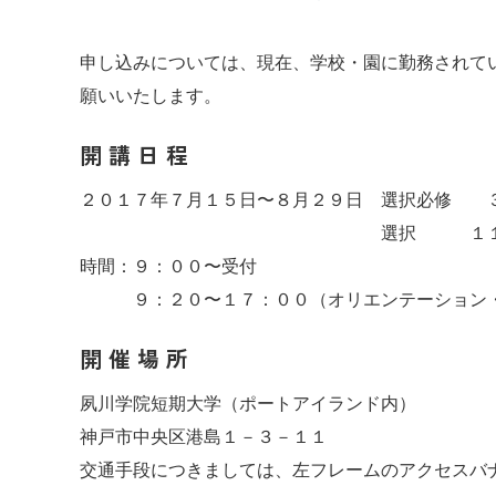
申し込みについては、
現在、学校・園に勤務されて
願いいたします。
開 講 日 程
２０１７年７月１５日〜８月２９日 選択必修 
選択 １１講
時間：９：００〜受付
９：２０〜１７：００（オリエンテーション・
開 催 場 所
夙川学院短期大学（ポートアイランド内）
神戸市中央区港島１－３－１１
交通手段につきましては、左フレームのアクセスバ