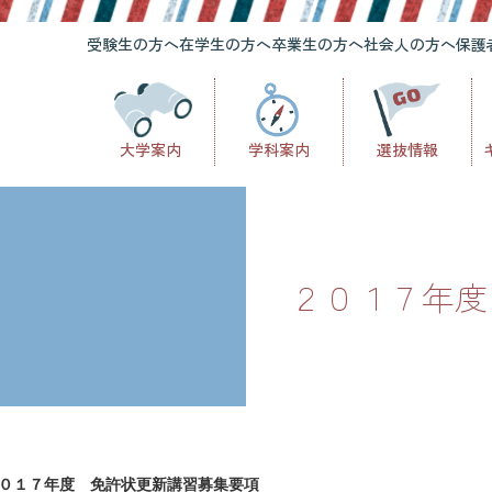
受験生の方へ
在学生の方へ
卒業生の方へ
社会人の方へ
保護
大学案内
学科案内
選抜情報
２０１７年度
０１７年度 免許状更新講習募集要項