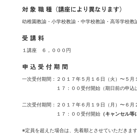
対 象 職 種（講座により異なります）
幼稚園教諭・小学校教諭・中学校教諭・高等学校教
受 講 料
１講座 ６，０００円
申 込 受 付 期 間
一次受付期間：２０１７年５月１６日（火）〜５月
１７：００受付開始（期日前の申込は一
二次受付期間：２０１７年６月１９日（月）〜６月
１７：００受付開始
（キャンセル等
※定員を超えた場合は、先着順とさせていただきま