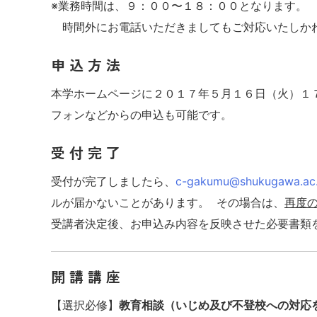
※業務時間は、９：００〜１８：００となります。
時間外にお電話いただきましてもご対応いたしか
申 込 方 法
本学ホームページに
２０１７年５月１６日（火）１
フォンなどからの申込も可能です。
受 付 完 了
受付が完了しましたら、
c-gakumu@shukugawa.ac.
ルが届かないことがあります。 その場合は、
再度
受講者決定後、お申込み内容を反映させた必要書類
開 講 講 座
【選択必修】
教育相談（いじめ及び不登校への対応