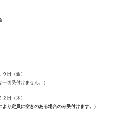
諭
１９日（金）
切受付けません。）
２２日（木）
により定員に空きのある場合のみ受付けます。）
す。